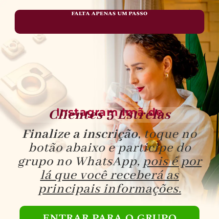
FALTA APENAS UM PASSO
Instagram Imã de
Clientes 5 Estrelas
Finalize a inscrição
, toque no
botão abaixo e participe do
grupo no WhatsApp,
pois é por
lá que você receberá as
principais informações.
ENTRAR PARA O GRUPO